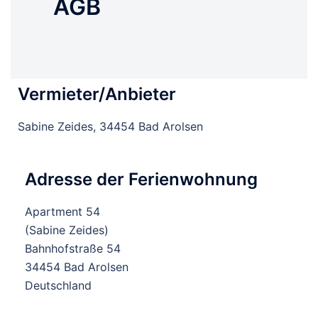
AGB
rofil
her Modus
Vermieter/Anbieter
Sabine Zeides, 34454 Bad Arolsen
rer Modus
Adresse der Ferienwohnung
Apartment 54
(Sabine Zeides)
Bahnhofstraße 54
34454 Bad Arolsen
Deutschland