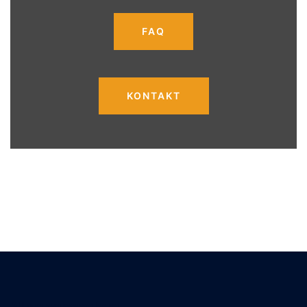
FAQ
KONTAKT
All are welcome here